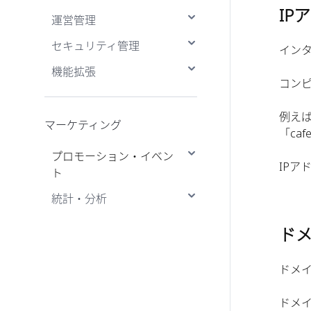
掲示板設定
IP
運営管理
発送準備中
会員情報管理
ショップ・セキュリテ
セキュリティ管理
出荷待ち
会員ランク管理
運営者管理
登録・退会管理
ィ設定
イン
機能拡張
配送中
特典管理
認証メールの登録・変更
運営者設定
コンピ
Cafe24 Store
配送完了
IPアクセス制限の設定
ポイント管理
運営者の操作ログ一覧
表示
例えば
データダウンロードのセ
預り金管理
マーケティング
「ca
キュリティ設定
失効予定ポイント管理
プロモーション・イベン
ログインセキュリティ設
IP
ト
定
統計・分析
割引コード管理
分析
ド
アクセス分析
ドメ
Googleアナリティクス
ドメ