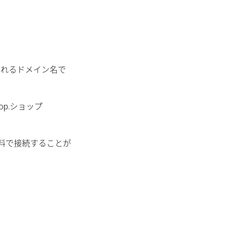
されるドメイン名で
op.ショップ
料で接続することが