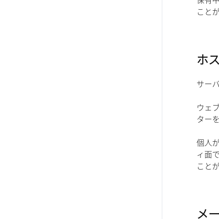
保有
こと
ホ
サー
ウェ
ター
個人
ィ面で
こと
メ