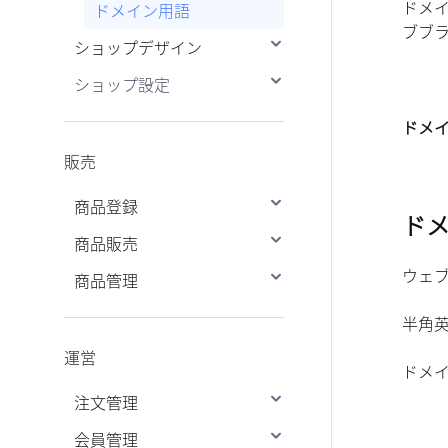
ドメイン
ドメイン用語
ブブ
ショップデザイン
ショップ設定
デザイン編集ウィンドウ
コピー・連動・削除・予
基本設定
ファイルアップローダ
ドメ
約
ー
決済設定
利用規約の設定
販売
バックアップ・復元
商品設定
利用案内の設定
定期購入サービスの申
商品登録
デザイン環境設定
込み・管理
ド
配送設定
個人情報提供の設定
商品オプションの管理
商品販売
セット商品登録
モバイル関連設定
運営関連設定
供給会社別の配送管理
ウェ
商品管理
商品登録
商品表示・入替え
プラスアプリ
デザイン機能設定
商品設定
販売ルート拡大
商品リスト
一括管理
メインページ商品の入
半角英
替え(サムネイル型)
注文設定(注文時)
Facebook
商品管理
販売分類管理
運営
ドメイ
商品の入替予約
注文設定(注文後)
Google
商品情報の一括変更
注文管理
商品キュレーション
会員設定
商品情報項目の設定
会員管理
未入金