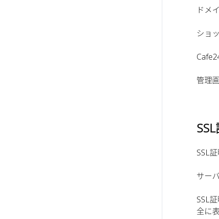
ドメ
ショ
Caf
管理
SS
SS
サー
SSL
全に