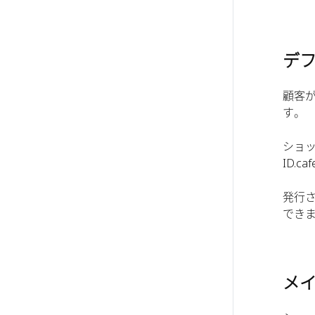
デ
顧客
す。
ショッ
ID.
発行
でき
メ