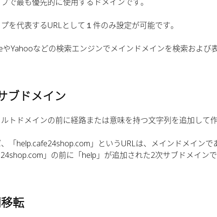
ップで最も優先的に使用するドメインです。
プを代表するURLとして１件のみ設定が可能です。
gleやYahooなどの検索エンジンでメインドメインを検索および
サブドメイン
ォルトドメインの前に経路または意味を持つ文字列を追加して
、「help.cafe24shop.com」というURLは、メインドメインで
fe24shop.com」の前に「help」が追加された2次サブドメイン
関移転