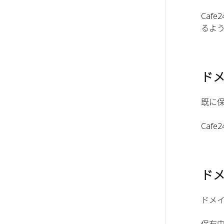
Caf
るよう
ド
既に
Caf
ド
ドメ