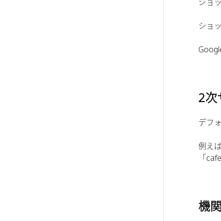
ショ
ショッ
Goo
2次
デフ
例えば
「ca
機