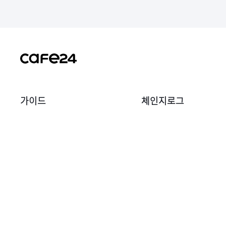
가이드
체인지로그
소개
전체
시작
공지사항
판매
업데이트
운영
디자인 업데이트
홍보